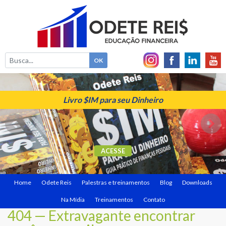
Livro $IM para seu Dinheiro
ACESSE
Home
Odete Reis
Palestras e treinamentos
Blog
Downloads
Na Mídia
Treinamentos
Contato
404 — Extravagante encontrar