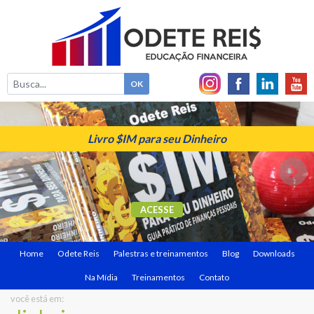
Livro $IM para seu Dinheiro
ACESSE
Home
Odete Reis
Palestras e treinamentos
Blog
Downloads
Na Mídia
Treinamentos
Contato
você está em: