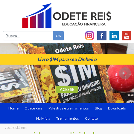
Livro $IM para seu Dinheiro
ACESSE
Home
Odete Reis
Palestras e treinamentos
Blog
Downloads
Na Mídia
Treinamentos
Contato
você está em: