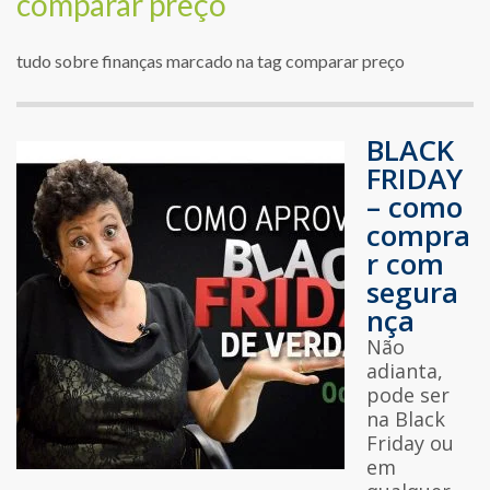
comparar preço
tudo sobre finanças marcado na tag comparar preço
BLACK
FRIDAY
– como
compra
r com
segura
nça
Não
adianta,
pode ser
na Black
Friday ou
em