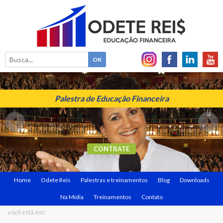
Palestra de Educação Financeira
CONTRATE
Home
Odete Reis
Palestras e treinamentos
Blog
Downloads
Na Mídia
Treinamentos
Contato
você está em: