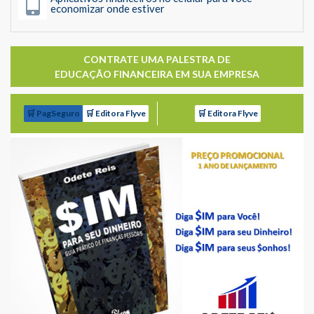
economizar onde estiver
CONTRATE UMA PALESTRA DE
EDUCAÇÃO FINANCEIRA EM SUA EMPRESA
🛒 PagSeguro
🛒 Editora Flyve
🛒 Editora Flyve