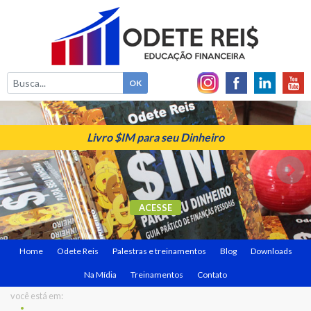
Livro $IM para seu Dinheiro
ACESSE
Home
Odete Reis
Palestras e treinamentos
Blog
Downloads
Na Mídia
Treinamentos
Contato
você está em: