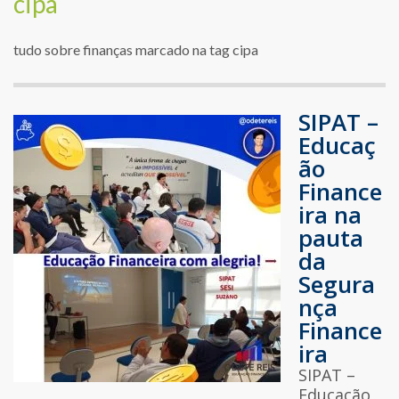
cipa
tudo sobre finanças marcado na tag cipa
SIPAT –
Educaç
ão
Finance
ira na
pauta
da
Segura
nça
Finance
ira
SIPAT –
Educação