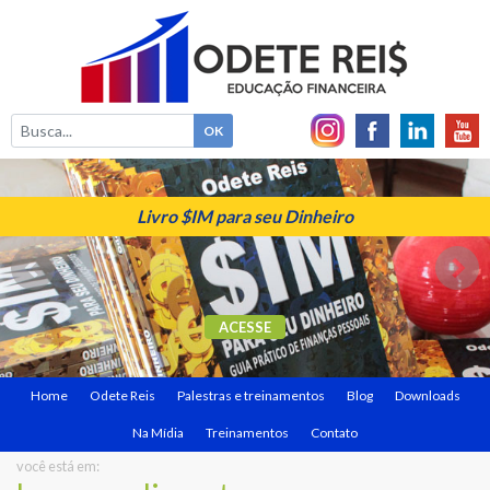
Livro $IM para seu Dinheiro
ACESSE
Home
Odete Reis
Palestras e treinamentos
Blog
Downloads
Na Mídia
Treinamentos
Contato
você está em: