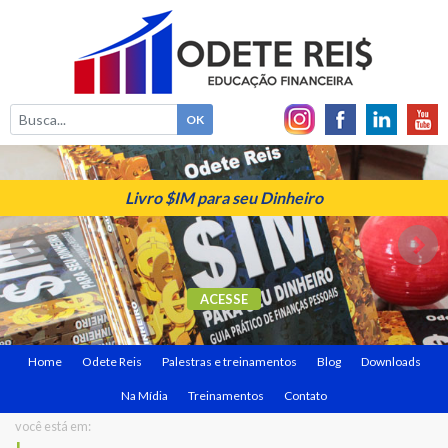
Livro $IM para seu Dinheiro
ACESSE
Home
Odete Reis
Palestras e treinamentos
Blog
Downloads
Na Mídia
Treinamentos
Contato
você está em: