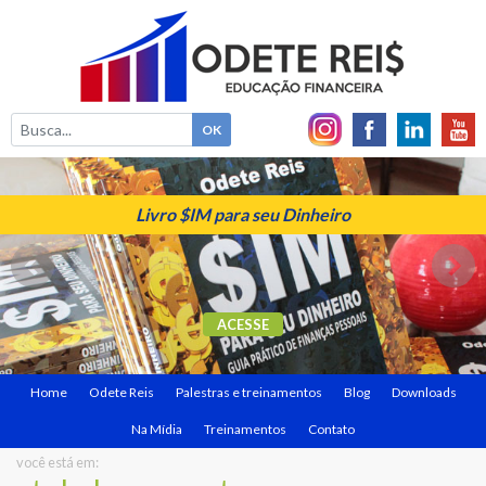
Livro $IM para seu Dinheiro
ACESSE
Home
Odete Reis
Palestras e treinamentos
Blog
Downloads
Na Mídia
Treinamentos
Contato
você está em: