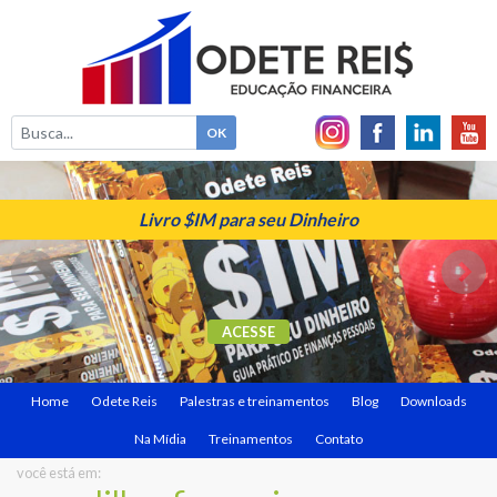
Livro $IM para seu Dinheiro
ACESSE
Home
Odete Reis
Palestras e treinamentos
Blog
Downloads
Na Mídia
Treinamentos
Contato
você está em: