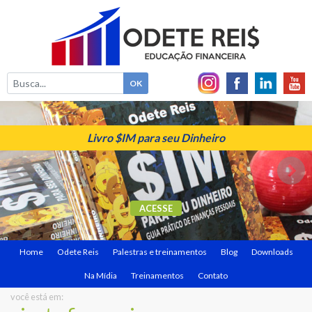
Livro $IM para seu Dinheiro
ACESSE
Home
Odete Reis
Palestras e treinamentos
Blog
Downloads
Na Mídia
Treinamentos
Contato
você está em: