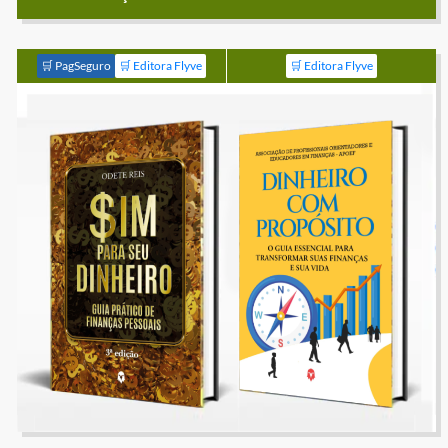
🛒 PagSeguro
🛒 Editora Flyve
🛒 Editora Flyve