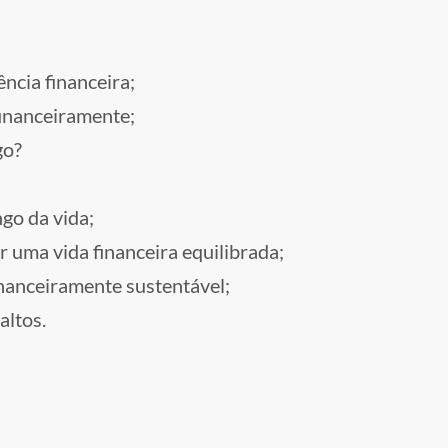
ncia financeira;
inanceiramente;
go?
go da vida;
uma vida financeira equilibrada;
anceiramente sustentável;
altos.