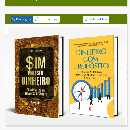
🛒 PagSeguro
🛒 Editora Flyve
🛒 Editora Flyve