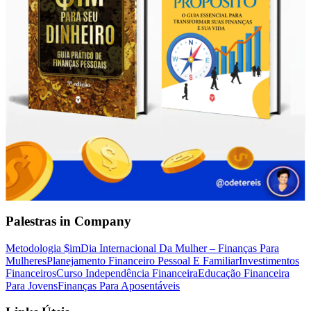
Palestras in Company
Metodologia $im
Dia Internacional Da Mulher – Finanças Para
Mulheres
Planejamento Financeiro Pessoal E Familiar
Investimentos
Financeiros
Curso Independência Financeira
Educação Financeira
Para Jovens
Finanças Para Aposentáveis