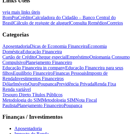
Links Úteis
veja mais links úteis
BomPraCrédito
Calculadora do Cidadão – Banco Central do
Brasil
Cálculo de reajuste de aluguel
Consulta Remédios
Correios
Categorias
Aposentadoria
Dicas de Economia Financeira
Economia
Doméstica
Educação Financeira
Cartão de Crédito
Cheque especial
Empréstimo
Oniomania Consumo
Compulsivo
Planejamento Financeiro
Educação Financeira in company
Educação Financeira para seus
filhos
Equilíbrio Financeiro
Finanças Pessoais
Imposto de
Renda
Investimentos Financeiros
Dólar
Imóveis
Ouro
Poupanca
Previdência Privada
Renda Fixa
Renda variável
Tesouro Direto Títulos Públicos
Metodologia do SIM
Metodologia SIM
Nota Fiscal
Paulista
Planejamento Financeiro
Poupança
Finanças / Investimentos
Aposentadoria
Imposto de Renda