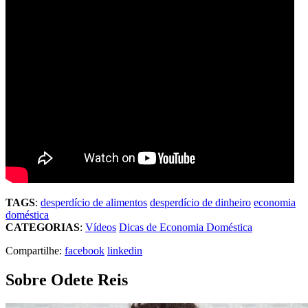
TAGS
:
desperdício de alimentos
desperdício de dinheiro
economia
doméstica
CATEGORIAS
:
Vídeos
Dicas de Economia Doméstica
Compartilhe:
facebook
linkedin
Sobre Odete Reis