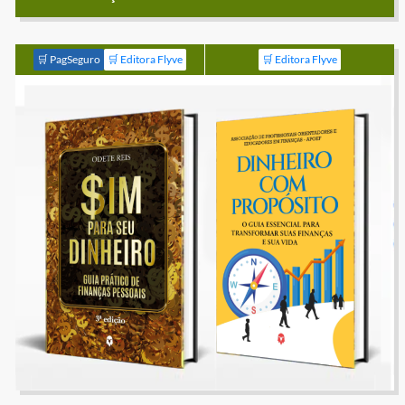
🛒 PagSeguro
🛒 Editora Flyve
🛒 Editora Flyve