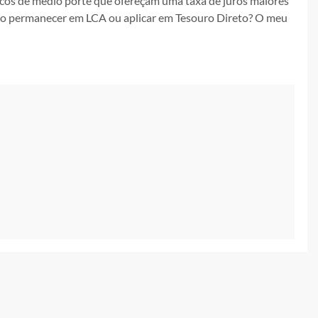
bancos de médio porte que ofereçam uma taxa de juros maiores
so permanecer em LCA ou aplicar em Tesouro Direto? O meu