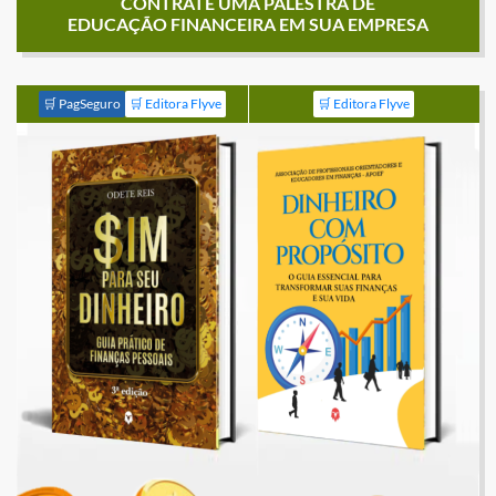
CONTRATE UMA PALESTRA DE
EDUCAÇÃO FINANCEIRA EM SUA EMPRESA
🛒 PagSeguro
🛒 Editora Flyve
🛒 Editora Flyve